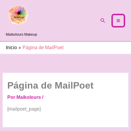
Ir
al
contenido
Buscar
Maikolours Makeup
Inicio
Página de MailPoet
Página de MailPoet
Por
Maikolours
/
[mailpoet_page]