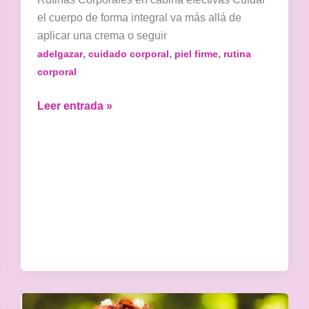
el cuerpo de forma integral va más allá de
aplicar una crema o seguir
,
,
,
adelgazar
cuidado corporal
piel firme
rutina
corporal
Rutinas
Leer entrada »
corporales
en
cabina
efectivas