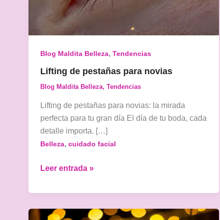
,
Blog Maldita Belleza
Tendencias
Lifting de pestañas para novias
Blog Maldita Belleza
,
Tendencias
Lifting de pestañas para novias: la mirada
perfecta para tu gran día El día de tu boda, cada
detalle importa. […]
,
Belleza
cuidado facial
Lifting
Leer entrada »
de
pestañas
para
novias