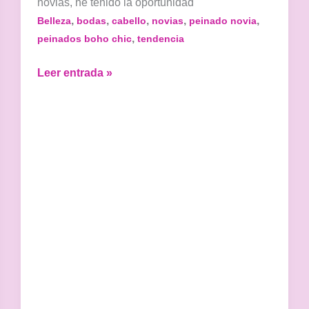
novias, he tenido la oportunidad
,
,
,
,
,
Belleza
bodas
cabello
novias
peinado novia
,
peinados boho chic
tendencia
Peinados
Leer entrada »
de
novia
Boho
Chic:
La
Tendencia
de
Este
Año