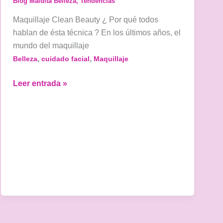
Blog Maldita Belleza
,
Tendencias
Maquillaje Clean Beauty ¿ Por qué todos
hablan de ésta técnica ? En los últimos años, el
mundo del maquillaje
,
,
Belleza
cuidado facial
Maquillaje
Maquillaje
Leer entrada »
Clean
Beauty